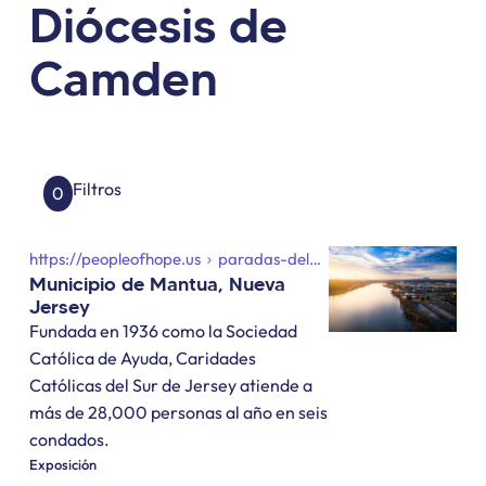
Diócesis de
Camden
Filtros
0
https://peopleofhope.us
paradas-del-recorrido
camden-new
Municipio de Mantua, Nueva
Jersey
Fundada en 1936 como la Sociedad
Católica de Ayuda, Caridades
Católicas del Sur de Jersey atiende a
más de 28,000 personas al año en seis
condados.
Exposición